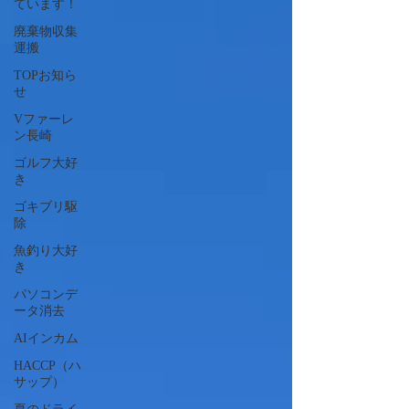
ています！
廃棄物収集
運搬
TOPお知ら
せ
Vファーレ
ン長崎
ゴルフ大好
き
ゴキブリ駆
除
魚釣り大好
き
パソコンデ
ータ消去
AIインカム
HACCP（ハ
サップ）