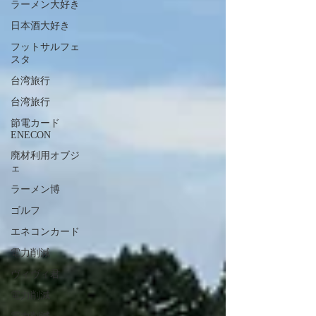
ラーメン大好き
日本酒大好き
フットサルフェ
スタ
台湾旅行
台湾旅行
節電カード
ENECON
廃材利用オブジ
ェ
ラーメン博
ゴルフ
エネコンカード
電力削減
ヴィヴィ君
電力削減