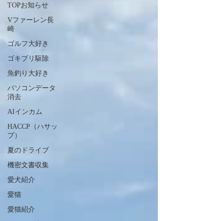
TOPお知らせ
Vファーレン長
崎
ゴルフ大好き
ゴキブリ駆除
魚釣り大好き
パソコンデータ
消去
AIインカム
HACCP（ハサッ
プ）
夏のドライブ
機密文書収集
愛犬紹介
愛猫
愛猫紹介