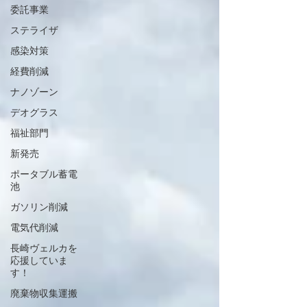
委託事業
ステライザ
感染対策
経費削減
ナノゾーン
デオグラス
福祉部門
新発売
ポータブル蓄電
池
ガソリン削減
電気代削減
長崎ヴェルカを
応援していま
す！
廃棄物収集運搬