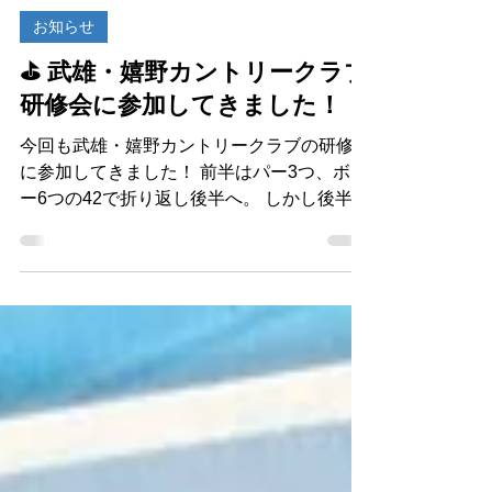
アイスタン スタッフ
6月26日
読了時間: 2分
お知らせ
⛳ 武雄・嬉野カントリークラブ
研修会に参加してきました！
今回も武雄・嬉野カントリークラブの研修会
に参加してきました！ 前半はパー3つ、ボギ
ー6つの42で折り返し後半へ。 しかし後半は
苦しい展開…。10番ではパーオンしながら
まさかの4パットでダボ…。 続く11番では
OBが出てダボ、12番もパーが取れずボギー
と、流れを引き戻せないままズルズルと…。
結局、後半45のトータル87という残念な結
果となりました。（いつものことですが…
😅） ゴルフは調子のいい時よりも、悪い流
れになった時にどう耐えるかが大切ですね。
ミスを引きずらず、一打一打に集中すること