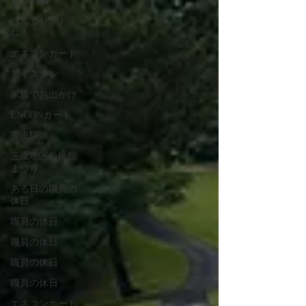
電力削減
どんぐりトト
ロ！
エネコンカード
アイスタン
家族でお出かけ
ENCONカード
害虫駆除
三重地区公民館
まつり
ある日の職員の
休日
職員の休日
職員の休日
職員の休日
職員の休日
エネコンカード