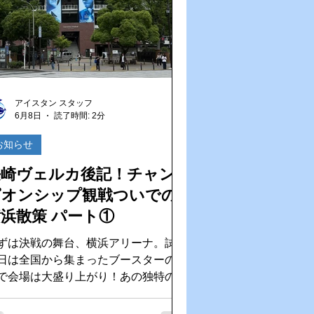
だな」と感じる時間でした。 ヴェル
の選手たちからたくさんの元気をもら
た後は、再び試合に集中！ V・ファー
ン長崎も最後まで粘り強く戦い、見事
で勝利！ サポーターの大歓声とと
に試合終了のホイッスルが鳴った瞬間
アイスタン スタッフ
でした。 ヴェルカの優勝、そし
6月8日
読了時間: 2分
・ファーレンの勝利。 長崎のスポー
ファンにとって、これ以上ない幸せな
お知らせ
になりました！ これからも長崎の
長崎ヴェルカ後記！チャン
ームを全力で応援していきます！ 頑
V・ファーレン長崎！ 頑張れ長崎ヴ
ピオンシップ観戦ついでの
そして長崎をもっと盛り上げ
浜散策 パート①
いこう！
ずは決戦の舞台、横浜アリーナ。試合
日は全国から集まったブースターの熱
で会場は大盛り上がり！あの独特の緊
感と高揚感は、現地観戦ならではです
横浜の定番スポッ