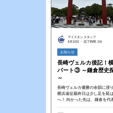
シンプルなのに存在感があり
らしい勢いと一体感を感じる
した。
アイスタン スタッフ
6月10日
読了時間: 2分
お知らせ
長崎ヴェルカ後記！
パート③ ～鎌倉歴史
～
長崎ヴェルカ優勝の余韻に浸
横浜遠征最終日は少し足を延
へ！ 向かった先は、鎌倉を代表する名
所のひとつ、鶴岡八幡宮です。 境内
足を踏み入れると、都会の賑