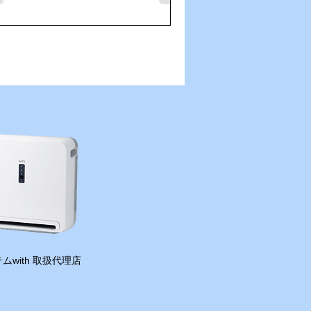
である横浜中華街へ。通りには美味し
うな香りが漂い、食べ歩きをしながら
国情緒あふれる街並みを満喫しまし
。どこを歩いても活気があり、観光客
賑わいでした！ その後は、海風が
地よい山下公園へ。横浜港を眺めなが
のんびり散策。長崎も港町ですが、ま
違った雰囲気があり、とても素敵な時
を過ごすことができました。 ヴェル
の応援に観光にグルメにと、充実した
浜遠征！まだまだ横浜散策は続きます
で、パート②もお楽しみに！そして素
な思い出をありがとう！
ムwith 取扱代理店