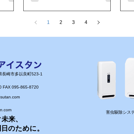
きながら、
歴史的な一日の締めくくりは、新横浜駅
ト
きました。
周辺での「ひとり祝勝会」！ 今回お世
そ
が「さざれ
話になったのは、目利きの銀次 新横浜
異
1
2
3
4
駅前店。 まずはキンキンに冷えた生ビ
た
名です。小
ールで乾杯！ 「ヴェルカ優勝おめでと
で大
つの大きな
う！」 心の中で何度も叫びながら飲む
心
と、その歴
一杯は格別でした。応援で枯れかけた喉
ら
まいまし
に流し込むビールの美味しさは、まさに
た
優勝の味！ 新鮮な海鮮料理をつまみな
間
った魅力が
がら、今日の試合を振り返る時間もまた
カ
長崎県長崎市多以良町523-1
続く文化や
最高。あのプレー、あの歓声、そして優
横
な時間を過
勝が決まった瞬間の感動…。思い出すた
の
0 FAX 095-865-8720​
びに自然と笑顔になってしまいます。
敵
isutan.com
いう最高の
ひとり祝勝会ではありましたが、全国の
も触れるこ
ヴェルカブースターの皆さんと喜びを分
an.com
​害虫駆除システ
。 さ
かち合っているような気持ちになりまし
ぐ未来、
もらったの
た。 長崎ヴェルカ、ついに日本一！ 最
明日のために。
！ あ
高の景色を見せてくれてありがとう！