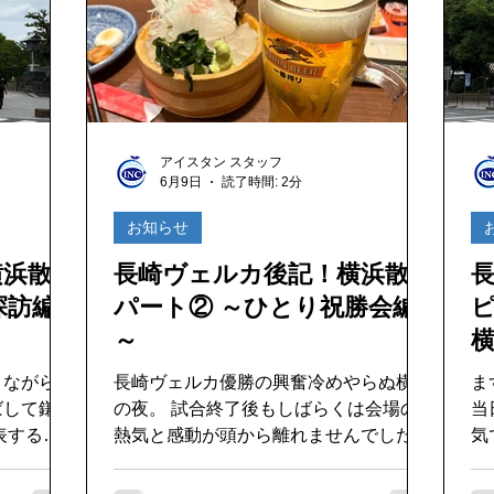
高
、ヴェルカ
のラウンドは難しさもありますが、これ
カ
デザインで
もまたゴルフの醍醐味ですね！ スコア
っ
はイン41、アウト46のトータル87。後
レ
半に少し崩れてしまい、個人的には少々
1対0
悔しさの残る結果となりましたが、終始
も
楽しくプレーすることができました。
アイスタン スタッフ
は最高
何より、パートナー企業の皆さまと交流
6月9日
読了時間: 2分
てV
を深めることができ、多くの貴重なお話
ツ
お知らせ
を聞くことができたのが大きな収穫でし
一日
た。また、V・ファーレン長崎のフロン
横浜散策
長崎ヴェルカ後記！横浜散策
チ
トスタッフの皆さまともお会いすること
張れ
探訪編
パート② ～ひとり祝勝会編
ができ、クラブを支える方々の熱い想い
ェルカ！ 
にも触れることができました。 地域と
～
横
て
企業、そしてクラブがつながる素晴らし
りながら、
長崎ヴェルカ優勝の興奮冷めやらぬ横浜
ま
い機会に参加できたことに感謝です！
ばして鎌倉
の夜。 試合終了後もしばらくは会場の
当
これからもV・ファーレン長
熱気と感動が頭から離れませんでした。
気
へ
悲願の優勝をこの目で見届けることがで
張
わいとは違
き、本当に最高の瞬間でした！ そんな
ね。 試合前後には、