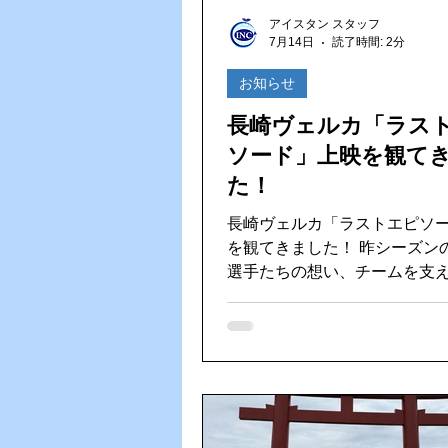
Vファーレン長崎
ゴルフ大
アイスタン スタッフ
7月14日
読了時間: 2分
HACCP（ハサップ）
夏の
お知らせ
長崎ヴェルカ「ラス
ソード」上映を観て
た！
長崎ヴェルカ「ラストエピソ
を観てきました！ 昨シーズンの熱戦や
選手たちの想い、チームを支
方々の姿が詰まった映像に、
熱くなりました。試合会場で
った裏側や、一つひとつのド
ことができ、改めて「このチ
していて良かった」と感じる
作品でした。 そして「コノママイキマ
ショウ」のTシャツがまたカッ