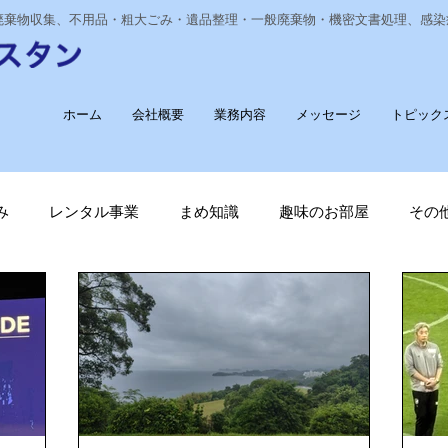
業廃棄物収集、不用品・粗大ごみ・遺品整理・一般廃棄物・機密文書処理、感
ホーム
会社概要
業務内容
メッセージ
トピック
み
レンタル事業
まめ知識
趣味のお部屋
その
経費削減
ナノゾーン
デオグラス
福祉部門
新
長崎ヴェルカを応援しています！
廃棄物収集運搬
T