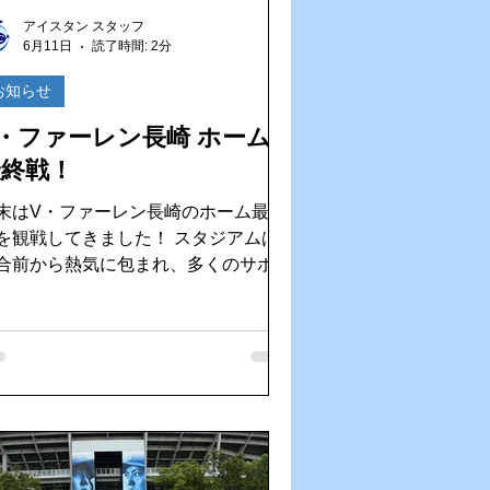
去
AIインカム
アイスタン スタッフ
6月11日
読了時間: 2分
お知らせ
・ファーレン長崎 ホーム
最終戦！
末はV・ファーレン長崎のホーム最終
観戦してきました！ スタジアムは
合前から熱気に包まれ、多くのサポー
ーが集結。シーズン終盤らしい緊張感
ある雰囲気の中、キックオフを迎えま
ハーフタイムには、先日
事日本一に輝いた長崎ヴェルカの選手
登場！ 優勝報告が行われると、
タジアムは大きな拍手と歓声に包まれ
した。横浜で見届けたあの感動がよみ
えり、改めて「長崎のスポーツって最