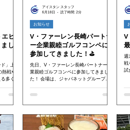
好き
ゴキブリ駆除
魚釣り大好き
パソコンデータ消
アイスタン スタッフ
6月18日
読了時間: 2分
ドライブ
機密文書収集
愛犬紹介
お知らせ
トエピ
V・ファーレン長崎パートナ
V
きまし
ー企業親睦ゴルフコンペに
参加してきました！⛳️
週
戦を
ード」上映
先日、V・ファーレン長崎パートナー企
試
業親睦ゴルフコンペに参加してきまし
タ
える多くの
た！ 会場は、ジャパネットグループの
の
何度も胸が
一員となった名門ゴルフコース、パサー
した。 そして
は見えなか
ジュ琴海ゴルフクラブ。美しい景観と戦
見
ラマを知る
略性の高いコースで知られる、長崎を代
たちが
ームを応援
表するゴルフ場です。 当日はあいにく
ス
素晴らしい
の雨模様☔。最近はなかなか出番のなか
ま
ったレインウェアを引っ張り出し、久し
が
コイイ！
ぶりの雨ゴルフとなりました。雨の中で