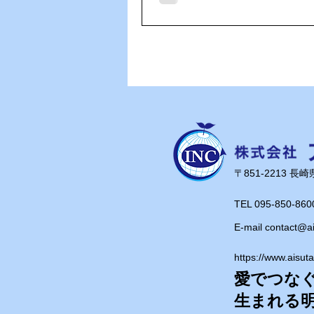
う厳かな空気。長い参道を歩
歴史の重みを感じることがで
そして今回特に目を引いたの
石」。 さざれ石は、日本の国歌「君が
代」にも登場する石として有
さな石が長い年月をかけて一
岩となった姿を目の前にする
史の深さに思わず見入ってし
た。 長崎にも歴史ある場所はたくさん
ありますが、鎌倉にはまた違
​〒851-2213 
ありますね。武士の時代から
伝統に触れながら、心穏やか
TEL 095-850-860
ごすことができました。 今回の横浜・
E-mail
contact@a
鎌倉遠征は、ヴェルカ優勝と
思い出に加え、歴史や文化に
https://www.aisut
とができた充実の旅となりました
愛でつな
あ、たくさんの元気と感動を
​生まれる
で、また日々の仕事を頑張ります