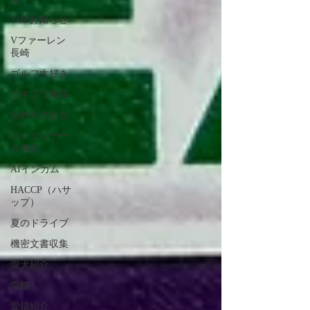
TOPお知らせ
Vファーレン
長崎
ゴルフ大好き
ゴキブリ駆除
魚釣り大好き
パソコンデー
タ消去
AIインカム
HACCP（ハサ
ップ）
夏のドライブ
機密文書収集
愛犬紹介
愛猫
愛猫紹介