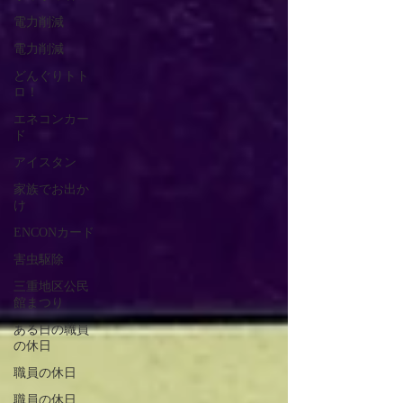
電力削減
電力削減
どんぐりトト
ロ！
エネコンカー
ド
アイスタン
家族でお出か
け
ENCONカード
害虫駆除
三重地区公民
館まつり
ある日の職員
の休日
職員の休日
職員の休日