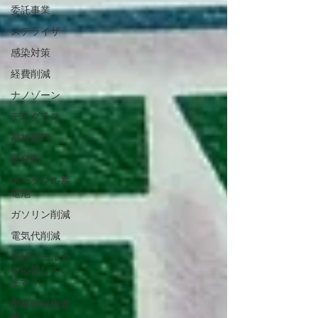
委託事業
ステライザ
感染対策
経費削減
ナノゾーン
デオグラス
福祉部門
新発売
ポータブル蓄
電池
ガソリン削減
電気代削減
長崎ヴェルカ
を応援してい
ます！
廃棄物収集運
搬