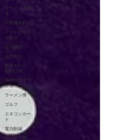
ラーメン大好
き
日本酒大好き
フットサルフ
ェスタ
台湾旅行
台湾旅行
節電カード
ENECON
廃材利用オブ
ジェ
ラーメン博
ゴルフ
エネコンカー
ド
電力削減
ヴィヴィ君