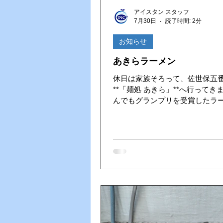
Vファーレン長崎
ゴルフ大
アイスタン スタッフ
7月30日
読了時間: 2分
HACCP（ハサップ）
夏の
お知らせ
あきらラーメン
休日は家族そろって、佐世保五
**「麺処 あきら」**へ行ってきま
んでもグランプリを受賞したラ
いて、期待を膨らませながら入
一杯が運ばれてくると、豚骨の
をそそります。コクのあるスー
ある麺の相性は抜群で、気づけ
う間に完食！佐世保ラーメンな
味しさを存分に味わうことがで
そして何よりのごちそうは、お
る佐世保港の景色。港を行き交
ながら食べるラーメンは、いつ
味しく感じます。 美味しいラーメンと家族
との楽しい時間で、お腹も心も