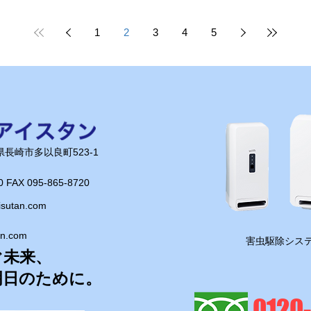
ですね！
だけで気分もリフレッシュできました。 長
た
崎にはまだまだ素晴らしい景色がたくさん
だ
1
2
3
4
5
ありますね！ 仕事の合間のちょっとした寄
て
り道も楽しみながら、今日も一日頑張りま
ました。 暑
す！
が
じ
ました！ ま
折
長崎県長崎市多以良町523-1
0 FAX 095-865-8720​
isutan.com
an.com
​害虫駆除システ
ぐ未来、
明日のために。
0120