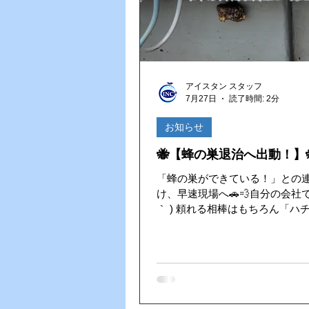
世保五番街へ行かれた際は、ぜ
てみてください。 ごちそうさまでした！ま
た食べに行きます！ 🍜✨
アイスタン スタッフ
7月27日
読了時間: 2分
お知らせ
🐝【蜂の巣退治へ出動！】
「蜂の巣ができている！」との
け、早速現場へ🚗💨自分の会社です
｀ ) 頼れる相棒はもちろん「ハチアブマグ
ナムジェット」！慎重に作業を
に駆除完了しました。 今回は巣がまだ大き
くなる前だったので、安全に退
ができてひと安心😊 これからの季節は蜂の
活動が活発になります。巣は放
んどん大きくなり危険性も増し