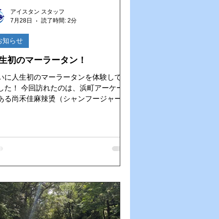
去
AIインカム
アイスタン スタッフ
7月28日
読了時間: 2分
お知らせ
生初のマーラータン！
いに人生初のマーラータンを体験してき
回訪れたのは、浜町アーケード
ある尚禾佳麻辣烫（シャンフージャーマ
タン）。 以前から気になっていた話
お店で、いざ初挑戦！ 実は私、「麺食
（面食い…いや、女性も好きですが
笑））」なので、これは食べておかなけ
ば！ということで行ってきました。 好き
具材を選んで、自分だけの一杯を作れる
タイルは新鮮！ピリッとした辛さの中に
旨みがあり、気づけばスープまで飲みた
なる美味しさでした。本格的なマーラー
大満足です！ 長崎にも美味しい麺の
店がどんどん増えてきて、麺好きにはた