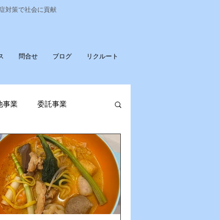
染症対策で社会に貢献
ス
問合せ
ブログ
リクルート
他事業
委託事業
発売
ポータブル蓄電池
OPお知らせ