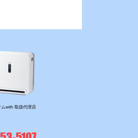
景色はまさに癒やしの空間。歩いている
けで、たっぷりのマイナスイオンを浴び
、心も体もリフレッシュすることができ
い夏だからこそ訪れたい、熊本
誇る絶景スポット。自然の力を存分に感
ることができ、大満足の家族旅行となり
た違う季節にも訪れて、四季
々の景色を楽しんでみたいと思います。
ムwith 取扱代理店
-53-5107