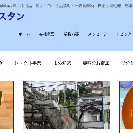
業廃棄物収集、不用品・粗大ごみ・遺品整理・一般廃棄物・機密文書処理、感
ホーム
会社概要
業務内容
メッセージ
トピック
み
レンタル事業
まめ知識
趣味のお部屋
その
経費削減
ナノゾーン
デオグラス
福祉部門
新
長崎ヴェルカを応援しています！
廃棄物収集運搬
T