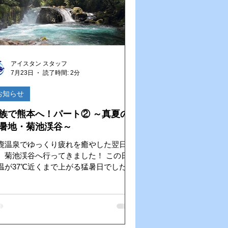
ない時代ですね。 さてさて…私の「麺
いの旅」は、まだまだ続きます！ 次はど
な一杯との出会いが待っているのか、今
ら楽しみです！
アイスタン スタッフ
7月23日
読了時間: 2分
お知らせ
族で熊本へ！パート② ～真夏の
暑地・菊池渓谷～
鹿温泉でゆっくり疲れを癒やした翌日
、菊池渓谷へ行ってきました！ この日は
温が37℃近くまで上がる猛暑日でした
、菊池渓谷に到着すると空気が一変！
天然のクーラー」と呼ばれるだけあっ
、ひんやりとした風が心地よく、街中の
が嘘のようでした。 渓谷を流れる澄ん
水の音、木々の緑、そして森林に包まれ