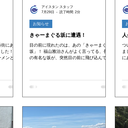
好き
ゴキブリ駆除
魚釣り大好き
パソコンデータ消
アイスタン スタッフ
7月29日
読了時間: 2分
ドライブ
機密文書収集
愛犬紹介
お知らせ
きゃーまぐる坂に遭遇！
人
番街にある
目の前に現れたのは、あの「きゃーまぐる
つ
した！ な
坂」！ 福山雅治さんがよく言ってる、長崎
ました！ 今
ーメンと聞
の有名な坂が、突然目の前に飛び込んでき
に
店。熱々の
て思わずビックリ！ 「こんなに急なの!?」
ーラー
香りが食欲
と思わず声が出るほどの迫力で、長崎らし
題の
プとコシの
い坂の街を改めて実感しました。 写真や映
い
ばあっとい
像で見るのとは違い、実際に目の前にする
（
らではの美
と、その急勾配は想像以上！「きゃー！」
れ
きました。
と叫びたくなる気持ちがよく分かります
な
店から眺め
（笑）。 コーヒー片手に、長崎ならではの
ス
う船を眺め
風景を楽しめたちょっとした幸せなひとと
も
も以上に美
きでした。 仕事の途中にも、こんな素敵な
く
発見があるのは嬉しいですね。また長崎の
タンに
大満足！佐
魅力を探しながら、麺食いならぬ「坂めぐ
お