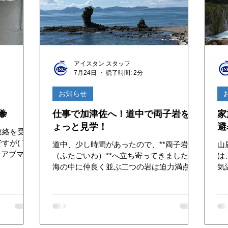
ひ立ち寄っ
り」も続けてみようと思います！
まら
食
ん
か
アイスタン スタッフ
7月24日
読了時間: 2分
お知らせ

仕事で加津佐へ！道中で両子岩をち
家
ょっと見学！
避
連絡を受
が( ´∀
道中、少し時間があったので、**両子岩
山
（ふたごいわ）**へ立ち寄ってきました。
は
行い、無事
海の中に仲良く並ぶ二つの岩は迫力満点！
気
長い年月をかけて自然がつくり上げた景色
が
治すること
を目の前にすると、その壮大さに思わず見
「
入ってしまいました。 改めて、「自然の力
て
置するとど
って本当にすごいなぁ」と実感。忙しい仕
暑さ
ますので、
事の合間でしたが、ほんの少し立ち止まる
だ