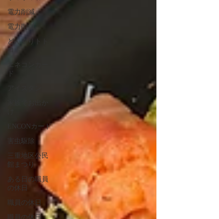
電力削減
電力削減
どんぐりトト
ロ！
エネコンカー
ド
アイスタン
家族でお出か
け
ENCONカード
害虫駆除
三重地区公民
館まつり
ある日の職員
の休日
職員の休日
職員の休日