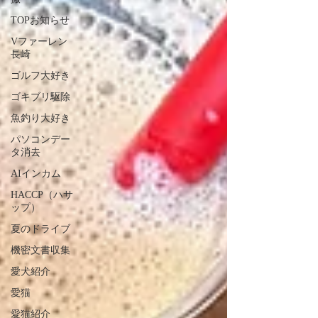
TOPお知らせ
Vファーレン
長崎
ゴルフ大好き
ゴキブリ駆除
魚釣り大好き
パソコンデー
タ消去
AIインカム
HACCP（ハサ
ップ）
夏のドライブ
機密文書収集
愛犬紹介
愛猫
愛猫紹介