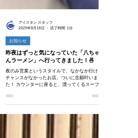
アイスタン スタッフ
2025年9月16日
読了時間: 1分
お知らせ
昨夜はずっと気になっていた「八ちゃ
んラーメン」へ行ってきました！🍜
夜のみ営業というスタイルで、なかなか行ける
チャンスがなかったお店。ついに念願叶いまし
た！ カウンターに座ると、漂ってくるスープの
香りにすでに心がわしづかみ。ひと口すすった
瞬間…いやー、最高にうまかったですね！コク
とキレのバランスが絶妙で、気づけばスープま