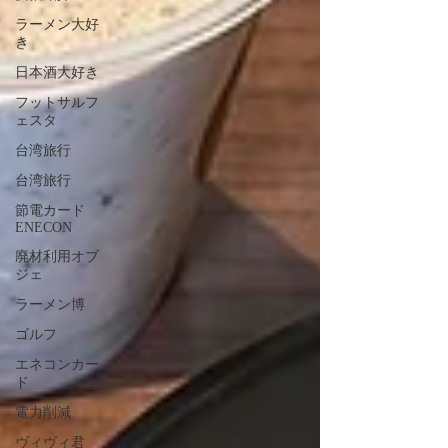
ラーメン大好
き
日本酒大好き
フットサルフ
ェスタ
台湾旅行
台湾旅行
節電カード
ENECON
廃材利用オブ
ジェ
ラーメン博
ゴルフ
エネコンカー
ド
電力削減
ヴィヴィ君