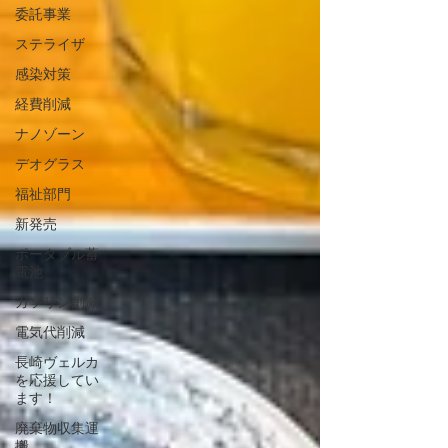
委託事業
ステライザ
感染対策
経費削減
ナノゾーン
デオグラス
福祉部門
新発売
ポータブル蓄
電池
ガソリン削減
電気代削減
長崎ヴェルカ
を応援してい
ます！
廃棄物収集運
搬