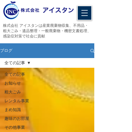
​株式会社 アイスタンは産業廃棄物収集、不用品・
粗大ごみ・遺品整理・一般廃棄物・機密文書処理、
感染症対策で社会に貢献
ブログ
全ての記事
全ての記事
お知らせ
粗大ごみ
レンタル事業
まめ知識
趣味のお部屋
その他事業