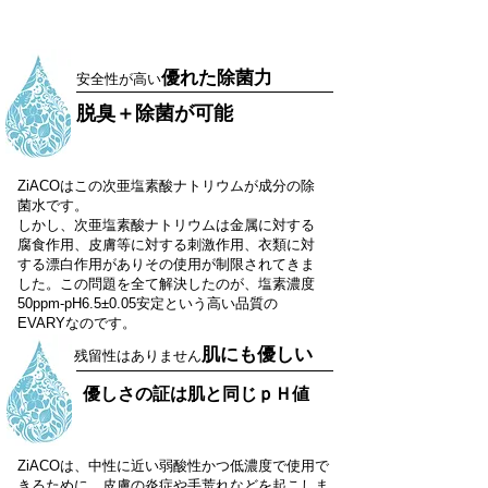
優れた除菌力
​安全性が高い
​脱臭＋除菌が可能
​ZiACO
はこの次亜塩素酸ナトリウムが成分の除
菌水です。
しかし、次亜塩素酸ナトリウムは金属に対する
腐食作用、皮膚等に対する刺激作用、衣類に対
する漂白作用がありその使用が制限されてきま
した。この問題を全て解決したのが、塩素濃度
50ppm-pH6.5±0.05安定という高い品質の
EVARYなのです。
肌にも優しい
​残留性はありません
​優しさの証は肌と同じｐＨ値
ZiACOは、中性に近い弱酸性かつ低濃度で使用で
きるために、皮膚の炎症や手荒れなどを起こしま