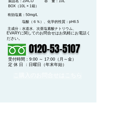
​製品名：ZiACO
​容 量：10L
BOX（10L × 1箱）
​有効塩素：50mg/L
​ 塩酸（６％）、化学的性質：pH6.5
​主成分：水道水、次亜塩素酸ナトリウム、
EVARYに関してのお問合せはお気軽にお電話く
ださい。
0120-53-5107
​受付時間：9:00 ～ 17:00（月～金）
​定 休 日 ：日曜日（年末年始）
こ購入のお問合せはこちら
99.5
細菌・ウィルス等を
～ 99.9
%