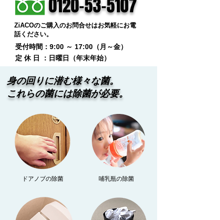
0120-53-5107
ZiACOのご購入のお問合せはお気軽にお電
話ください。
​受付時間：9:00 ～ 17:00（月～金）
​定 休 日 ：日曜日（年末年始）
​身の回りに潜む様々な菌。
これらの菌には除菌が必要。
​なぜ今、
ノンルコールなのか？
ドアノブの除菌
​哺乳瓶の除菌