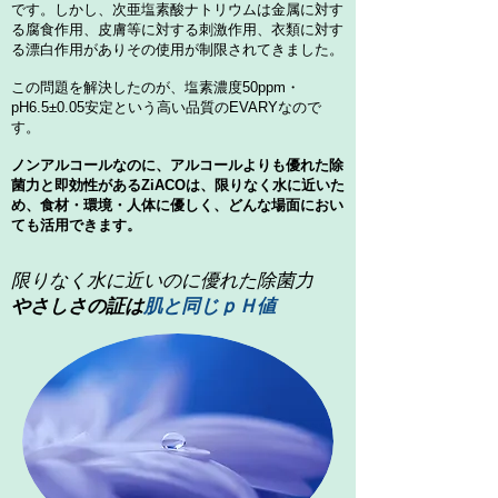
です。しかし、次亜塩素酸ナトリウムは金属に対す
る腐食作用、皮膚等に対する刺激作用、衣類に対す
る漂白作用がありその使用が制限されてきました。
この問題を解決したのが、塩素濃度50ppm・
pH6.5±0.05安定という高い品質のEVARYなので
す。
ノンアルコールなのに、アルコールよりも優れた除
菌力と即効性があるZiACOは、限りなく水に近いた
め、食材・環境・人体に優しく、どんな場面におい
ても活用できます。
限りなく水に近いのに優れた除菌力
やさしさの証は
肌と同じｐＨ値