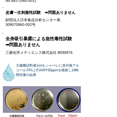
No.8827(560-001)
​皮膚一次刺激性試験 ➡問題ありません
​財団法人日本食品分析センター第
309070960-002号
​全身吸引暴露による急性毒性試験
➡問題ありません
​三菱化学メディエンス株式会社 B090876
​大腸菌試料液1mlをシャーレに添付後アル
コール70%とEVARY50ppmを噴射し24時
間培養の結果