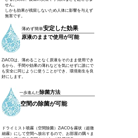
せん。
しかも効果が残留しないため人体に影響を与えず
無害です。
安定した効果
​薄めず簡単
​原液のままで使用が可能
ZiACOは、薄めることなく原液をそのまま使用でき
るから、手間や効果の薄れなどを気にせずに誰にで
も安全に同じように使うことができ、環境衛生を良
好にします。
除菌方法
​一歩進んだ
​空間の除菌が可能
ドライミスト噴霧（空間除菌）ZiACOを霧状（超微
細霧）にして空間へ放出するので、お部屋の隅々ま