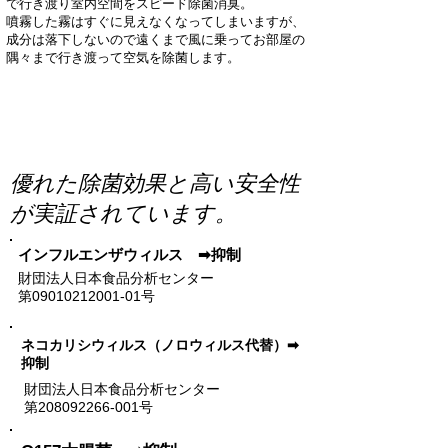
で行き渡り室内空間をスピード除菌消臭。
​噴霧した霧はすぐに見えなくなってしまいますが、
成分は落下しないので遠くまで風に乗ってお部屋の
隅々まで行き渡って空気を除菌します。
ご購入のお問合せはこちら。
​優れた除菌効果と
​高い安全性
が実証されています。
​インフルエンザウィルス ➡抑制
​財団法人日本食品分析センター
第09010212001-01号​
​ネコカリシウィルス（ノロウィルス代替）➡
抑制
​財団法人日本食品分析センター
第208092266-001号​