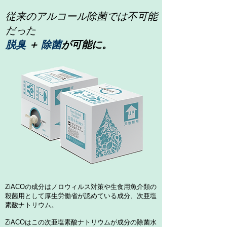
従来のアルコール除菌では不可能
だった
脱臭
＋
除菌
が可能に。
ZiACOの成分はノロウィルス対策や生食用魚介類の
殺菌用として厚生労働省が認めている成分、次亜塩
素酸ナトリウム。
ZiACOはこの次亜塩素酸ナトリウムが成分の除菌水