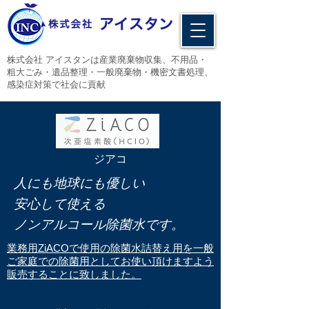
​株式会社 アイスタンは産業廃棄物収集、不用品・
粗大ごみ・遺品整理・一般廃棄物・機密文書処理、
感染症対策で社会に貢献
​ジアコ
​人にも地球にも優しい
安心して使える
ノンアルコール除菌水です。
​業務用ZiACOで使用の除菌水詰替え用を一般
ご家庭での除菌用としてお使い頂けますよう
販売することに致しました。