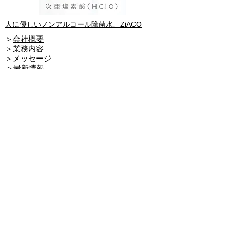
人に優しいノンアルコール除菌水、ZiACO
​＞
会社概要
​＞
業務内容
​＞
メッセージ
​＞
最新情報
​＞
問合せ
​＞
粗大ゴミの処分にお困りではありませんか？
​＞医療機関からの産業廃棄物処理
​＞
事業者からの事業系一般廃棄処理
​＞
粗大ごみ処理・遺品整理
​＞
事業所からの機密文書処理
​＞
パソコンデータ消去処理
​＞
業務用害虫駆除機