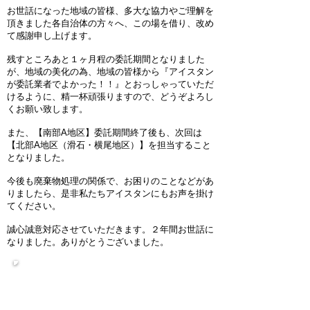
お世話になった地域の皆様、多大な協力やご理解を
頂きました各自治体の方々へ、この場を借り、改め
て感謝申し上げます。
残すところあと１ヶ月程の委託期間となりました
が、地域の美化の為、地域の皆様から『アイスタン
が委託業者でよかった！！』とおっしゃっていただ
けるように、精一杯頑張りますので、どうぞよろし
くお願い致します。
また、【南部A地区】委託期間終了後も、次回は
【北部A地区（滑石・横尾地区）】を担当すること
となりました。
今後も廃棄物処理の関係で、お困りのことなどがあ
りましたら、是非私たちアイスタンにもお声を掛け
てください。
​誠心誠意対応させていただきます。２年間お世話に
なりました。ありがとうございました。
長崎市一般廃棄物収集専用ダイ
ヤルのご案内