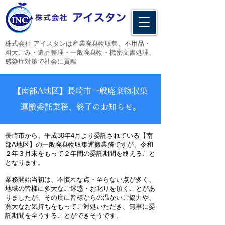
​株式会社 アイスタンは産業廃棄物収集、不用品・
粗大ごみ・遺品整理・一般廃棄物・機密文書処理、
感染症対策で社会に貢献
​【南部A地区】長崎市一般廃棄物収集
運搬委託業務、終了のお知らせ。
長崎市から、平成30
​年4月より委託されている【南
部A地区】の一般廃棄物収集運搬業務ですが、令和
２年３月末をもって２年間の委託期間を終えること
となります。
業務開始当初は、不慣れな点・至らない点が多く、
地域の皆様に多大なご迷惑・お叱りを頂くことがあ
りましたが、その度に皆様からの温かいご協力や、
寛大なお気持ちをもってご対処いただき、無事に委
託期間を全うすることができそうです。