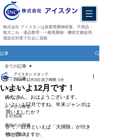
​株式会社 アイスタンは産業廃棄物収集、不用品・
粗大ごみ・遺品整理・一般廃棄物・機密文書処理、
感染症対策で社会に貢献
記事
全ての記事
アイスタン スタッフ
全ての記事
2019年12月3日
読了時間: 1分
いよいよ12月です！
お知らせ
みなさん、おはようございます。
粗大ごみ
いよいよ12月ですね、年末ジャンボは
レンタル事業
買いましたか？
まめ知識
趣味のお部屋
さて、12月といえば「大掃除」が付き
物と言いますか、
その他事業