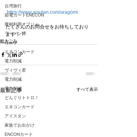
台湾旅行
https://www.aisutan.com/aragomi
節電カードENECON
廃材利用オブジェ
たくさんのお問合せをお待ちしており
ラーメン博
ます！！
粗大ごみ
ゴルフ
エネコンカード
電力削減
ヴィヴィ君
電力削減
電力削減
すべて表示
最新記事
どんぐりトトロ！
エネコンカード
アイスタン
家族でお出かけ
ENCONカード