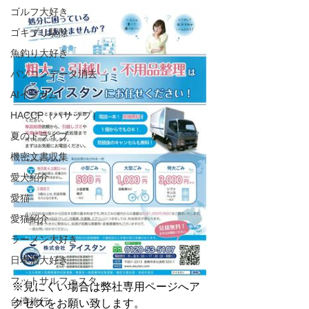
ゴルフ大好き
ゴキブリ駆除
魚釣り大好き
パソコンデータ消去
AIインカム
HACCP（ハサップ）
夏のドライブ
機密文書収集
愛犬紹介
愛猫
愛猫紹介
ラーメン大好き
日本酒大好き
フットサルフェスタ
※見にくい場合は弊社専用ページへア
台湾旅行
クセスをお願い致します。