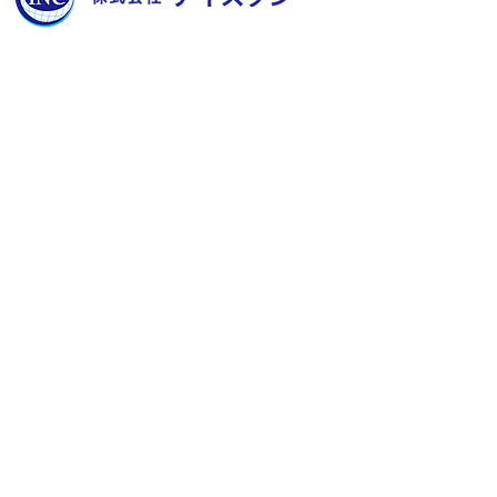
​〒851-2213 長崎県長崎市多以良町523-1
TEL
095-850-8600
FAX
095-865-8720
E-mail
contact@aisutan.com
https://www.aisutan.com
愛でつなぐ未来、
​生まれる明日のために。
人に優しいノンアルコール除菌水、ZiACO
​＞
会社概要
​＞
業務内容
​＞
メッセージ
​＞
最新情報
​＞
問合せ
​＞
粗大ゴミの処分にお困りではありませんか？