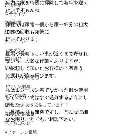
年内に家を綺麗に掃除して新年を迎え
委託事業
たいですもんね。
ステライザ
感染対策
弊社では家電一個から家一軒分の粗大
ごみの回収も頻繁に
経費削減
行っております。
ナノゾーン
デオグラス
夏場や長崎らしい車が近くまで寄せれ
福祉部門
ない等、大変な作業もありますが、
ご依頼して頂いたお客様の「有難う」
新発売
で疲れが吹っ飛びます。
ポータブル蓄電池
ガソリン削減
私は１シーズン着てなかった服や使用
電気代削減
していない物はすぐ処分するようにし
ました。
長崎ヴェルカを応援しています！
お見積もりも無料ですし、どんな些細
廃棄物収集運搬
なお困りごとでもご相談下さい。
TOPお知らせ
Vファーレン長崎