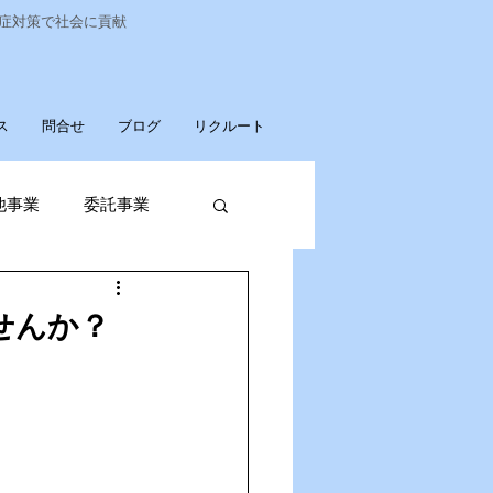
染症対策で社会に貢献
ス
問合せ
ブログ
リクルート
他事業
委託事業
発売
せんか？
廃棄物収集運搬
パソコンデータ消去