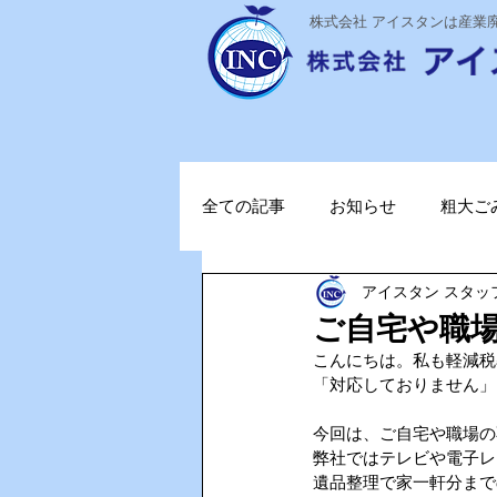
​株式会社 アイスタンは産
全ての記事
お知らせ
粗大ご
アイスタン スタッ
ステライザ
感染対策
ご自宅や職
こんにちは。私も軽減税
ポータブル蓄電池
ガソリン
「対応しておりません」
今回は、ご自宅や職場の
弊社ではテレビや電子レ
TOPお知らせ
Vファーレン
遺品整理で家一軒分まで