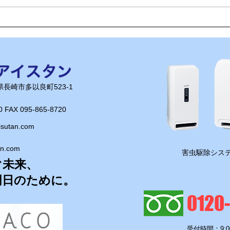
ゴキバスター2号、本日の任
ハガ
務は滑石エリア！
日の
長崎県長崎市多以良町523-1
0 FAX 095-865-8720​
isutan.com
an.com
​害虫駆除システ
ぐ未来、
明日のために。
0120
受付時間：9:0