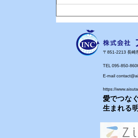
ゴルフ大好きBMI高め職員、
緊急出動！
​〒851-2213 
TEL 095-850-860
E-mail
contact@a
https://www.aisut
愛でつな
​生まれる