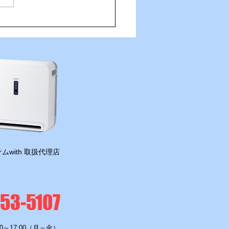
ネの肉体を持つ職員、今
任務は稲佐！
ムwith 取扱代理店
-53-5107
0～17:00（月～金）