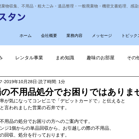
業廃棄物収集、不用品・粗大ごみ・遺品整理・一般廃棄物・機密文書処理、感
ホーム
会社概要
業務内容
メッセージ
トピック
み
レンタル事業
まめ知識
趣味のお部屋
その
フ
2019年10月28日
読了時間: 1分
経費削減
ナノゾーン
デオグラス
福祉部門
新
場の不用品処分でお困りではありま
率が気になってコンビニで「デビットカードで」と伝えると
削減
電気代削減
長崎ヴェルカを応援しています！
と言われました営業の石井です。
不用品の処分でお困りの方へのご案内です。
ンジ1個からの単品回収から、お引越しの際の不用品、
長崎
ゴルフ大好き
ゴキブリ駆除
魚釣り大好き
の回収、処分を行っております。