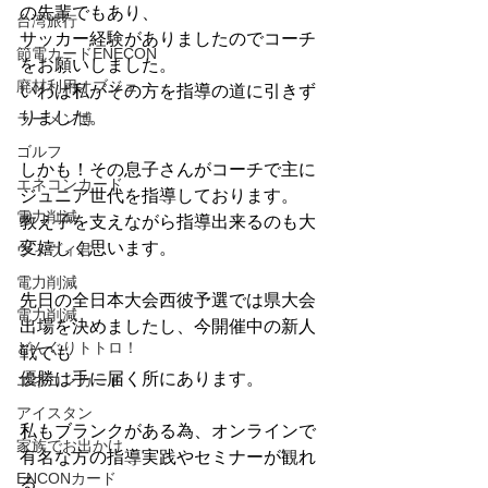
の先輩でもあり、
台湾旅行
サッカー経験がありましたのでコーチ
節電カードENECON
をお願いしました。
廃材利用オブジェ
いわば私がその方を指導の道に引きず
りました。
ラーメン博
ゴルフ
しかも！その息子さんがコーチで主に
エネコンカード
ジュニア世代を指導しております。
電力削減
教え子を支えながら指導出来るのも大
変嬉しく思います。
ヴィヴィ君
電力削減
先日の全日本大会西彼予選では県大会
電力削減
出場を決めましたし、今開催中の新人
どんぐりトトロ！
戦でも
優勝は手に届く所にあります。
エネコンカード
アイスタン
私もブランクがある為、オンラインで
家族でお出かけ
有名な方の指導実践やセミナーが観れ
ENCONカード
る