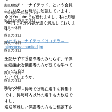
「コーチ・ユナイテッド」という会員
害虫駆除
になり空いた時間に勉強しています。
三重地区公民館まつり
今はYoutubeでも観れますし、私は月額
ある日の職員の休日
980円ですが内容が濃く満足しておりま
職員の休日
す。
職員の休日
コーチ・ユナイテッドはコチラ→　
職員の休日
https://coachunited.jp/
職員の休日
エネコンカード
上記サイトは指導者のみならず、子供
を応援する保護者の方が観ても学べて
電力削減のご提案
いいのでは
職員の休日
ないでしょうか。
職員の休日
職員の休日
デオグラス長崎では現在選手を募集中
です。長与町内以外の選手も大歓迎で
すし、
送迎等難しい保護者の方もご相談下さ