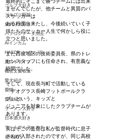
最終的にそこまで勝つチームには出来
ゴルフ大好き
ませんでしたが、他チームと異質のパ
ゴキブリ駆除
スサッカーは
ある程度出来たし、今後続いていく子
魚釣り大好き
供たちのサッカー人生で何かしら役に
パソコンデータ消去
立つと思いました。
AIインカム
HACCP（ハサップ）
また西彼地区の技術委員長、県のトレ
センスタッフにも任命され、有意義な
夏のドライブ
時間でした。
機密文書収集
愛犬紹介
そして、現在長与町で活動している
愛猫
「デオグラス長崎フットボールクラ
ブ」という、キッズと
愛猫紹介
ジュニアを対象にしたクラブチームが
ラーメン大好き
あります。
日本酒大好き
フットサルフェスタ
実はそこの監督は私が監督時代に息子
さんが入部されたのですが、同じ高校
台湾旅行