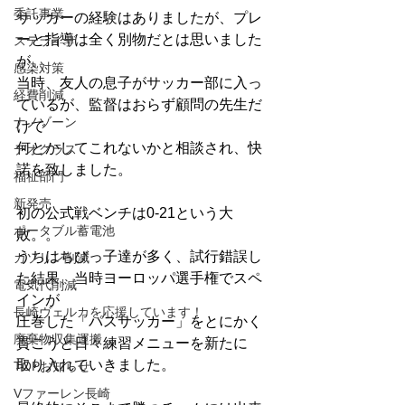
委託事業
サッカーの経験はありましたが、プレ
ーと指導は全く別物だとは思いました
ステライザ
が、
感染対策
当時、友人の息子がサッカー部に入っ
経費削減
ているが、監督はおらず顧問の先生だ
ナノゾーン
けで
何とかしてこれないかと相談され、快
デオグラス
諾を致しました。
福祉部門
新発売
初の公式戦ベンチは0-21という大
ポータブル蓄電池
敗。。
うちはちびっ子達が多く、試行錯誤し
ガソリン削減
た結果、当時ヨーロッパ選手権でスペ
電気代削減
インが
長崎ヴェルカを応援しています！
圧巻した「パスサッカー」をとにかく
廃棄物収集運搬
貫こうと日々練習メニューを新たに
取り入れていきました。
TOPお知らせ
Vファーレン長崎