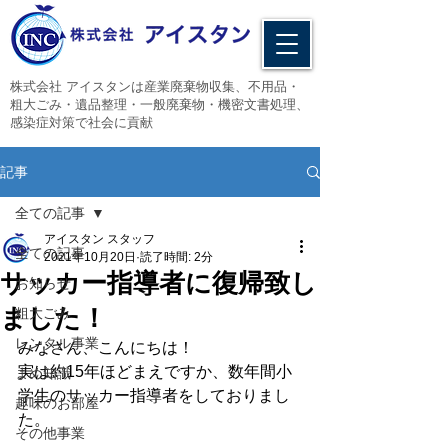
​株式会社 アイスタンは産業廃棄物収集、不用品・
粗大ごみ・遺品整理・一般廃棄物・機密文書処理、
感染症対策で社会に貢献
記事
全ての記事
アイスタン スタッフ
全ての記事
2021年10月20日
読了時間: 2分
サッカー指導者に復帰致し
お知らせ
ました！
粗大ごみ
レンタル事業
みなさん、こんにちは！
実は約15年ほどまえですか、数年間小
まめ知識
学生のサッカー指導者をしておりまし
趣味のお部屋
た。
その他事業