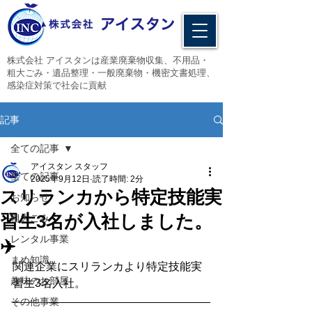
​株式会社 アイスタンは産業廃棄物収集、不用品・
粗大ごみ・遺品整理・一般廃棄物・機密文書処理、
感染症対策で社会に貢献
記事
全ての記事
アイスタン スタッフ
全ての記事
2025年9月12日
読了時間: 2分
スリランカから特定技能実
お知らせ
習生3名が入社しました。
粗大ごみ
レンタル事業
✈️
まめ知識
関連企業にスリランカより特定技能実
趣味のお部屋
習生3名入社。
その他事業