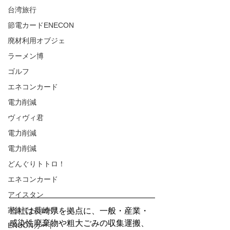
台湾旅行
節電カードENECON
廃材利用オブジェ
ラーメン博
ゴルフ
エネコンカード
電力削減
ヴィヴィ君
電力削減
電力削減
どんぐりトトロ！
エネコンカード
アイスタン
家族でお出かけ
当社は長崎県を拠点に、一般・産業・
感染性廃棄物や粗大ごみの収集運搬、
ENCONカード