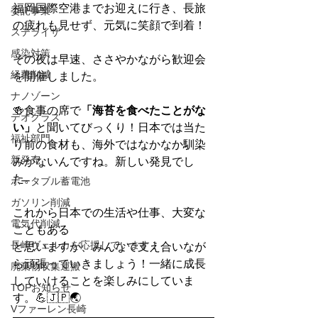
福岡国際空港までお迎えに行き、長旅
委託事業
の疲れも見せず、元気に笑顔で到着！
ステライザ
感染対策
その夜は早速、ささやかながら歓迎会
経費削減
を開催しました。
ナノゾーン
🍻食事の席で
「海苔を食べたことがな
デオグラス
い」
と聞いてびっくり！日本では当た
福祉部門
り前の食材も、海外ではなかなか馴染
新発売
みがないんですね。新しい発見でし
た。
ポータブル蓄電池
ガソリン削減
これから日本での生活や仕事、大変な
電気代削減
こともある
長崎ヴェルカを応援しています！
と思いますが、みんなで支え合いなが
ら頑張っていきましょう！一緒に成長
廃棄物収集運搬
していけることを楽しみにしていま
TOPお知らせ
す。💪🇯🇵🌏
Vファーレン長崎