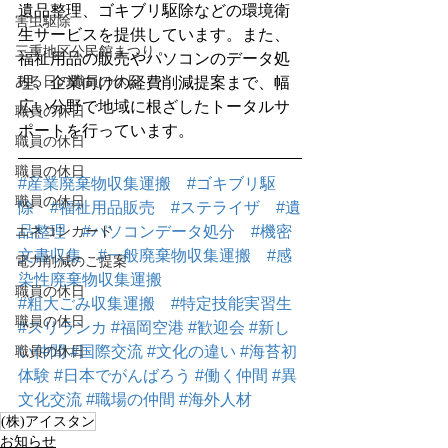
遺品整理、ゴキブリ駆除などの環境衛
害虫駆除
生サービスを提供しています。また、
三重地区公民館まつり
福祉用品の販売やパソコンのデータ処
ある日の職員の休日
理、企業向けの経費削減提案まで、幅
広い分野で地域に根ざしたトータルサ
職員の休日
ポートを行っています。
職員の休日
職員の休日
#産業廃棄物収集運搬
#ゴキブリ駆
職員の休日
除
#福祉用品販売
#ステライザ
#遺
品整理
#パソコンデータ処分
#機密
エネコンカード
文書収集
#一般廃棄物収集運搬
#感
電力削減のご提案
染性廃棄物収集運搬
職員の休日
#粗大ごみ収集運搬
#特定技能実習生
職員の休日
#スリランカ
#福岡空港
#歓迎会
#新し
い仲間
#国際交流
#文化の違い
#海苔初
職員の休日
体験
#日本でがんばろう
#働く仲間
#異
文化交流
#職場の仲間
#海外人材
(株)アイスタン
お知らせ