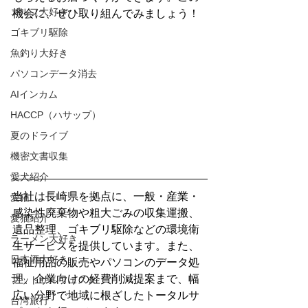
ゴルフ大好き
機会に、ぜひ取り組んでみましょう！
ゴキブリ駆除
魚釣り大好き
パソコンデータ消去
AIインカム
HACCP（ハサップ）
夏のドライブ
機密文書収集
愛犬紹介
当社は長崎県を拠点に、一般・産業・
愛猫
感染性廃棄物や粗大ごみの収集運搬、
愛猫紹介
遺品整理、ゴキブリ駆除などの環境衛
ラーメン大好き
生サービスを提供しています。また、
日本酒大好き
福祉用品の販売やパソコンのデータ処
理、企業向けの経費削減提案まで、幅
フットサルフェスタ
広い分野で地域に根ざしたトータルサ
台湾旅行