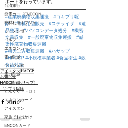
ポートを行っています。
台湾旅行
節電カードENECON
#産業廃棄物収集運搬
#ゴキブリ駆
廃材利用オブジェ
除
#福祉用品販売
#ステライザ
#遺
品整理
#パソコンデータ処分
#機密
ラーメン博
文書収集
#一般廃棄物収集運搬
#感
ゴルフ
染性廃棄物収集運搬
エネコンカード
#粗大ごみ収集運搬
#ハサップ
電力削減
#HACCP
#小規模事業者
#食品衛生
#飲
食店対策
ヴィヴィ君
アイスタン
HACCP
電力削減
お知らせ
HACCP（ハサップ）
電力削減
ゴキブリ駆除
どんぐりトトロ！
エネコンカード
アイスタン
家族でお出かけ
ENCONカード