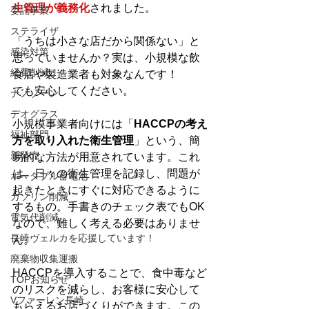
生管理が義務化
されました。
委託事業
ステライザ
「うちは小さな店だから関係ない」と
感染対策
思っていませんか？実は、小規模な飲
経費削減
食店や製造業者も対象なんです！
でも安心してください。
ナノゾーン
デオグラス
小規模事業者向けには「
HACCPの考え
福祉部門
方を取り入れた衛生管理
」という、簡
新発売
易的な方法が用意されています。これ
は、日々の衛生管理を記録し、問題が
ポータブル蓄電池
起きたときにすぐに対応できるように
ガソリン削減
するもの。手書きのチェック表でもOK
電気代削減
なので、難しく考える必要はありませ
長崎ヴェルカを応援しています！
ん。
廃棄物収集運搬
HACCPを導入することで、食中毒など
TOPお知らせ
のリスクを減らし、お客様に安心して
Vファーレン長崎
もらえるお店づくりができます。この