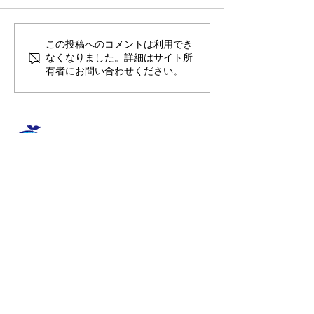
🌊ハガネの肉体を持つ職
🍻住吉の夜は「
この投稿へのコメントは利用でき
なくなりました。詳細はサイト所
員、岩瀬道へ！
しかく」さんへ
有者にお問い合わせください。
​〒851-2213 長崎県長崎市多以良町523-1
TEL
095-850-8600
FAX
095-865-8720
E-mail
contact@aisutan.com
https://www.aisutan.com
愛でつなぐ未来、
​生まれる明日のために。