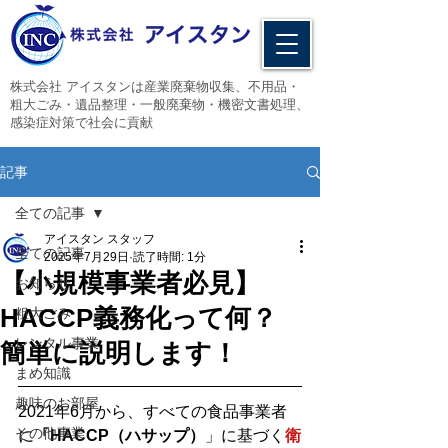
​株式会社 アイスタンは産業廃棄物収集、不用品・
粗大ごみ・遺品整理・一般廃棄物・機密文書処理、
感染症対策で社会に貢献
記事
全ての記事
アイスタン スタッフ
全ての記事
2025年7月29日
読了時間: 1分
【小規模事業者必見】
お知らせ
HACCP義務化って何？
粗大ごみ
レンタル事業
簡単に説明します！
まめ知識
趣味のお部屋
2021年6月から、すべての食品事業者
その他事業
に
「HACCP（ハサップ）
」に基づく
衛