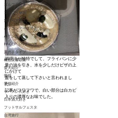
ゴルフ大好き
ゴキブリ駆除
魚釣り大好き
パソコンデータ消去
AIインカム
HACCP（ハサップ）
夏のドライブ
調理法が独特でして、フライパンに少
機密文書収集
量の油を引き、水を少しだけピザの上
愛犬紹介
にかけて
愛猫
蓋をして蒸して下さいと言われまし
愛猫紹介
た。
記事がフワフワで、白い部分は白カビ
ラーメン大好き
入りの濃厚なお味でした。
日本酒大好き
フットサルフェスタ
台湾旅行