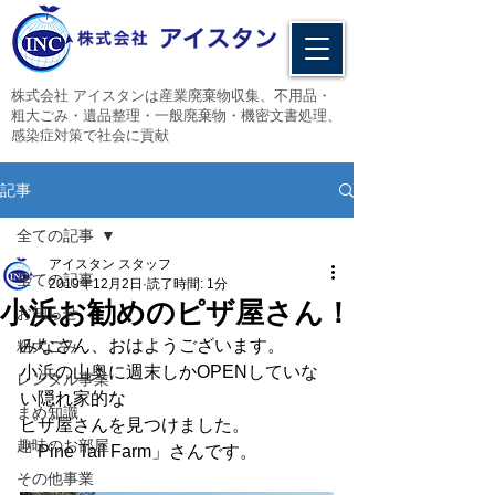
​株式会社 アイスタンは産業廃棄物収集、不用品・
粗大ごみ・遺品整理・一般廃棄物・機密文書処理、
感染症対策で社会に貢献
記事
全ての記事
アイスタン スタッフ
全ての記事
2019年12月2日
読了時間: 1分
小浜お勧めのピザ屋さん！
お知らせ
みなさん、おはようございます。
粗大ごみ
小浜の山奥に週末しかOPENしていな
レンタル事業
い隠れ家的な
まめ知識
ピザ屋さんを見つけました。
趣味のお部屋
「Pine Tail Farm」さんです。
その他事業