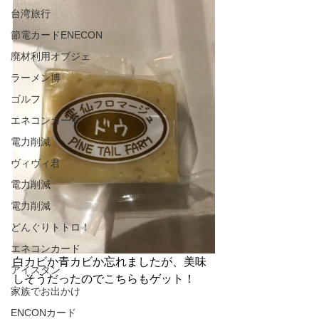
台湾旅行
節電カードENECON
廃材利用オブジェ
ラーメン博
ゴルフ
エネコンカード
電力削減
ヴィヴィ君
電力削減
電力削減
どんぐりトトロ！
エネコンカード
白カビか青カビか忘れましたが、美味
アイスタン
しそうだったのでこちらもゲット！
家族でお出かけ
ENCONカード