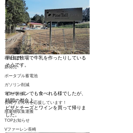
委託事業
ステライザ
感染対策
経費削減
ナノゾーン
デオグラス
平日は牧場で牛乳を作ったりしている
福祉部門
そうです。
新発売
ポータブル蓄電池
ガソリン削減
イートインでも食べれる様でしたが、
電気代削減
時間の都合上
長崎ヴェルカを応援しています！
ピザとチーズとワインを買って帰りま
廃棄物収集運搬
した。
TOPお知らせ
Vファーレン長崎